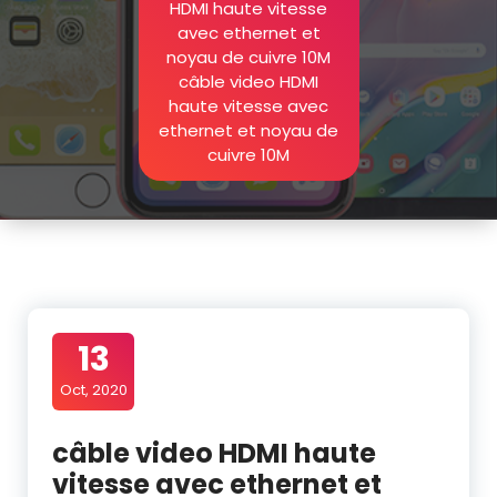
HDMI haute vitesse
avec ethernet et
noyau de cuivre 10M
câble video HDMI
haute vitesse avec
ethernet et noyau de
cuivre 10M
13
Oct, 2020
câble video HDMI haute
vitesse avec ethernet et