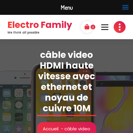
Menu
Electro Family
0
We think all possible
câble video
HDMI haute
vitesse avec
ethernet et
noyau de
cuivre 10M
Accueil
-
câble video