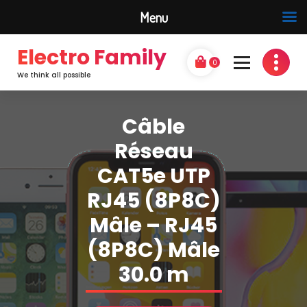
Menu
Electro Family
0
We think all possible
Câble
Réseau
CAT5e UTP
RJ45 (8P8C)
Mâle – RJ45
(8P8C) Mâle
30.0 m