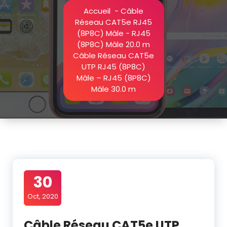
Accueil
-
Câble
Réseau CAT5e RJ45
(8P8C) Mâle - RJ45
(8P8C) Mâle 20.0 m
Câble Réseau CAT5e
UTP RJ45 (8P8C)
Mâle – RJ45 (8P8C)
Mâle 30.0 m
30
Oct, 2020
Câble Réseau CAT5e UTP