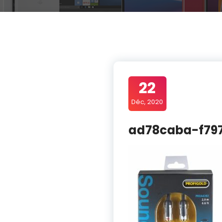
22
Déc, 2020
ad78caba-f79