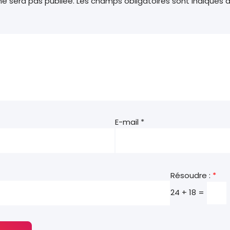
e sera pas publiée.
Les champs obligatoires sont indiqués
E-mail
*
Résoudre :
*
24 + 18 =