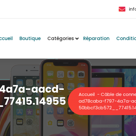
in
ccueil
Boutique
Catégories
Réparation
Conditi
-4a7a-aacd-
Accueil
-
Câble de conne
77415.14955
ad78caba-f797-4a7a-a
50bbcf3cb572__77415.1