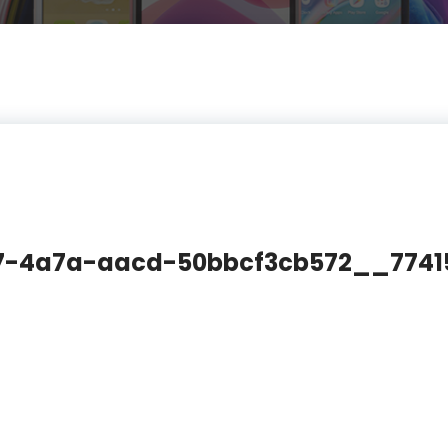
7-4a7a-aacd-50bbcf3cb572__77415