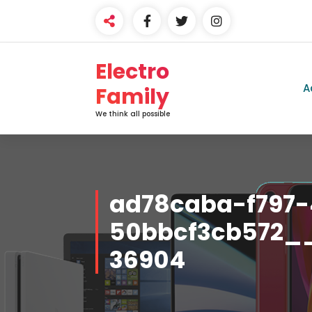
Electro
A
Family
We think all possible
ad78caba-f797
50bbcf3cb572__
36904