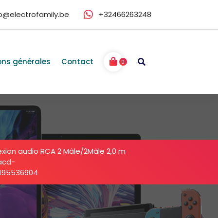
fo@electrofamily.be
+32466263248
ons générales
Contact
0
xion audio RCA 2 Mâle/2Mâle 2,0 m
acd-
495536904