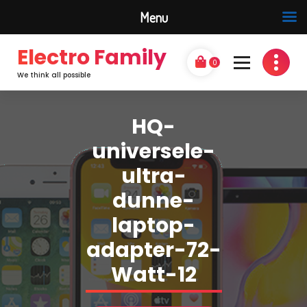
Menu
Electro Family
0
We think all possible
HQ-
universele-
ultra-
dunne-
laptop-
adapter-72-
Watt-12