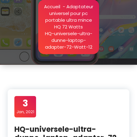
Accueil
-
Adaptateur
universel pour pc
portable ultra mince
HQ 72 Watts
HQ-universele-ultra-
dunne-laptop-
adapter-72-Watt-12
3
Jan, 2021
HQ-universele-ultra-