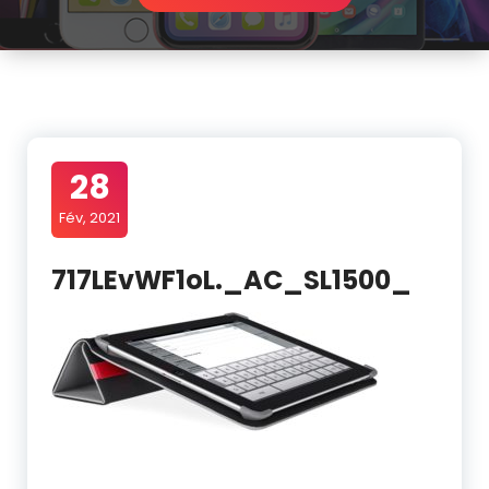
28
Fév, 2021
717LEvWF1oL._AC_SL1500_