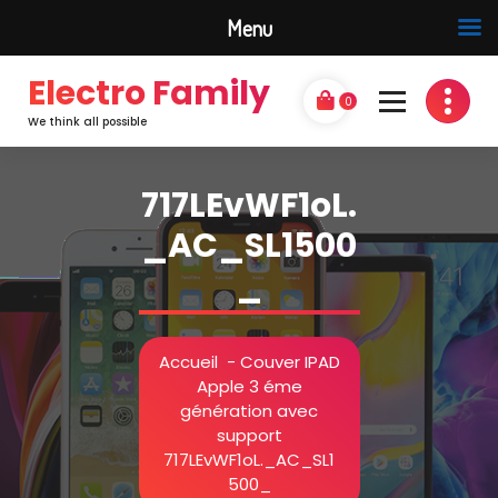
Menu
Electro Family
0
We think all possible
717LEvWF1oL.
_AC_SL1500
_
Accueil
-
Couver IPAD
Apple 3 éme
génération avec
support
717LEvWF1oL._AC_SL1
500_