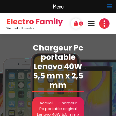
Menu
Electro Family
0
We think all possible
Chargeur Pc
portable
Lenovo 40W
5,5 mm x 2,5
mm
Accueil
-
Chargeur
Pc portable original
Lenovo 40W 5,5 mm x