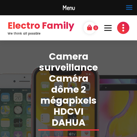
Menu
Electro Family
0
We think all possible
Camera
surveillance
Caméra
dôme 2
mégapixels
HDCVI
DAHUA