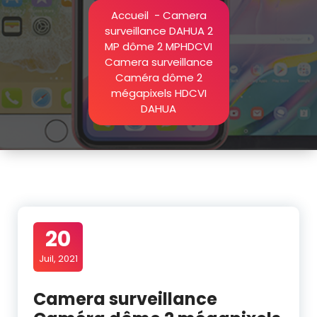
Accueil
-
Camera
surveillance DAHUA 2
MP dôme 2 MPHDCVI
Camera surveillance
Caméra dôme 2
mégapixels HDCVI
DAHUA
20
Juil, 2021
Camera surveillance