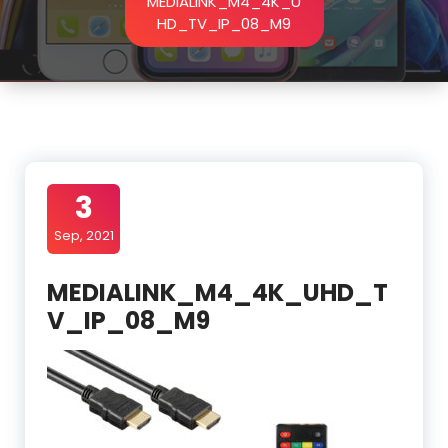
MEDIALINK_M4_4K_U
HD_TV_IP_08_M9
3
Sep, 2021
MEDIALINK_M4_4K_UHD_T
V_IP_08_M9