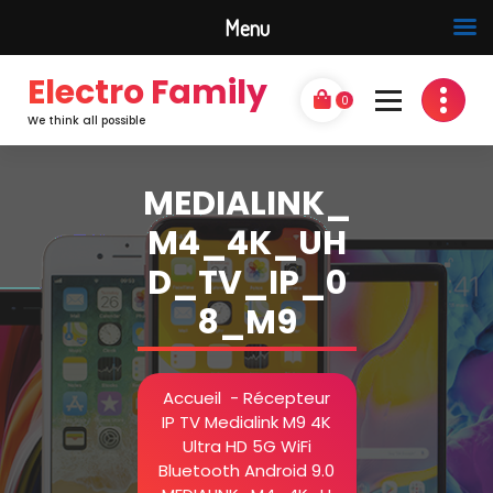
Menu
Electro Family
0
We think all possible
MEDIALINK_
M4_4K_UH
D_TV_IP_0
8_M9
Accueil
-
Récepteur
IP TV Medialink M9 4K
Ultra HD 5G WiFi
Bluetooth Android 9.0