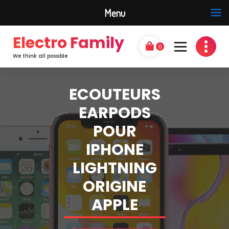
Menu
Electro Family
0
We think all possible
ECOUTEURS
EARPODS
POUR
IPHONE
LIGHTNING
ORIGINE
APPLE