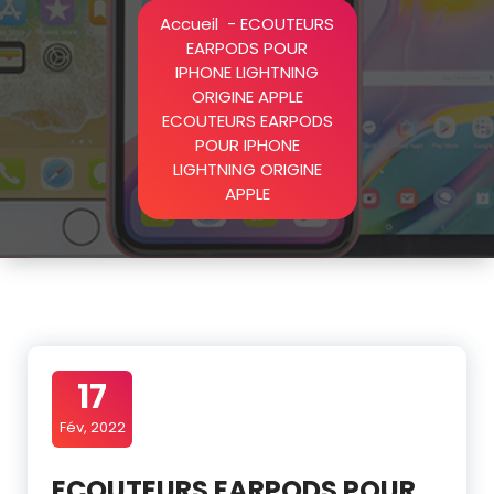
Accueil
-
ECOUTEURS
EARPODS POUR
IPHONE LIGHTNING
ORIGINE APPLE
ECOUTEURS EARPODS
POUR IPHONE
LIGHTNING ORIGINE
APPLE
17
Fév, 2022
ECOUTEURS EARPODS POUR