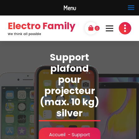
Menu
Electro Family
0
We think all possible
Support
plafond
pour
projecteur
(max. 10 kg)
silver
Accueil
-
Support