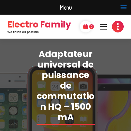
Menu
Electro Family
0
We think all possible
Adaptateur
universal de
puissance
de
commutatio
n HQ – 1500
mA