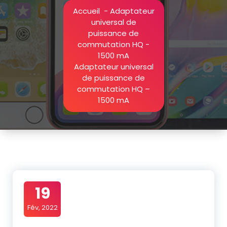
Accueil
-
Adaptateur
universal de
puissance de
commutation HQ -
1500 mA
Adaptateur universal
de puissance de
commutation HQ –
1500 mA
19
Fév, 2022