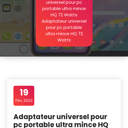
universel pour pc
portable ultra mince
HQ 72 Watts
Adaptateur universel
pour pc portable
ultra mince HQ 72
Watts
19
Fév, 2022
Adaptateur universel pour
pc portable ultra mince HQ