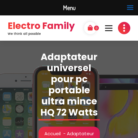
Menu
Electro Family
0
We think all possible
Adaptateur
universel
pour pc
portable
ultra mince
HQ 72 Watts
Accueil
-
Adaptateur