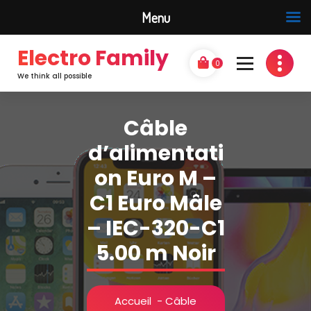
Menu
Electro Family
0
We think all possible
Câble
d’alimentati
on Euro M –
C1 Euro Mâle
– IEC-320-C1
5.00 m Noir
Accueil
-
Câble