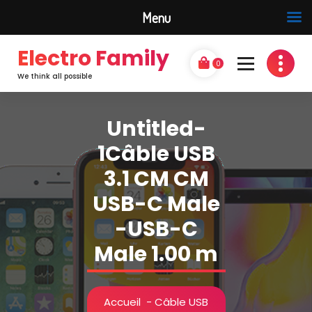
Menu
Electro Family
0
We think all possible
Untitled-
1Câble USB
3.1 CM CM
USB-C Male
-USB-C
Male 1.00 m
Accueil
-
Câble USB