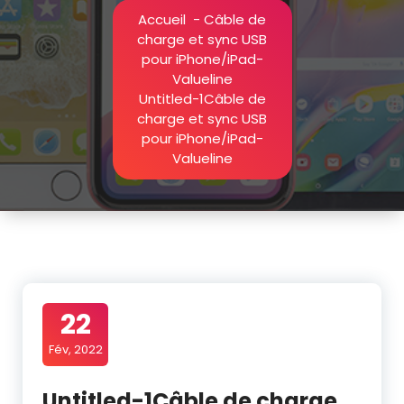
Accueil
-
Câble de
charge et sync USB
pour iPhone/iPad-
Valueline
Untitled-1Câble de
charge et sync USB
pour iPhone/iPad-
Valueline
22
Fév, 2022
Untitled-1Câble de charge