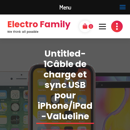
Menu
Electro Family
0
We think all possible
Untitled-
1Câble de
charge et
sync USB
pour
iPhone/iPad
-Valueline