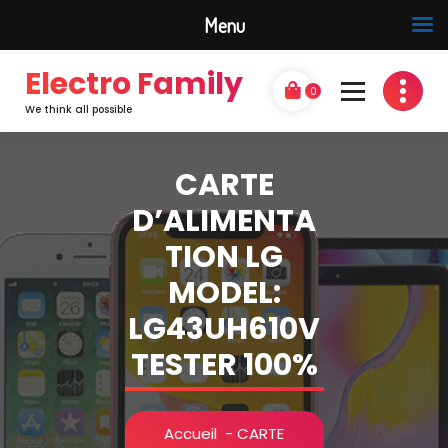
Menu
Electro Family
0
We think all possible
CARTE
D’ALIMENTA
TION LG
MODEL:
LG43UH610V
TESTER 100%
Accueil
-
CARTE