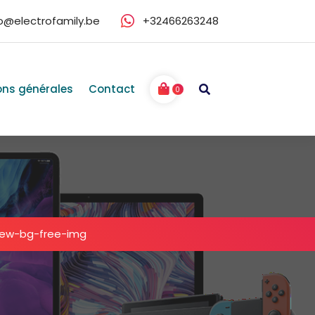
fo@electrofamily.be
+32466263248
ons générales
Contact
0
ew-bg-free-img