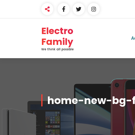
Electro
A
Family
We think all possible
home-new-bg-f