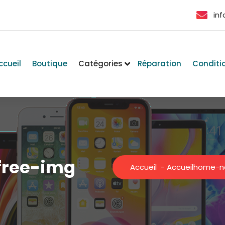
in
ccueil
Boutique
Catégories
Réparation
Conditi
ree-img
Accueil
-
Accueil
home-n