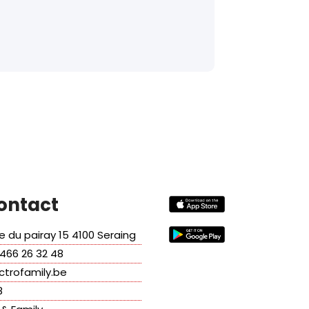
ontact
 du pairay 15 4100 Seraing
466 26 32 48
ctrofamily.be
8