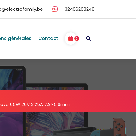
fo@electrofamily.be
+32466263248
ons générales
Contact
0
novo 65W 20V 3.25A 7.9×5.6mm