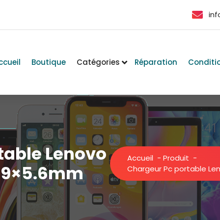
in
ccueil
Boutique
Catégories
Réparation
Conditi
table Lenovo
Accueil
-
Produit
-
7.9×5.6mm
Chargeur Pc portable Le