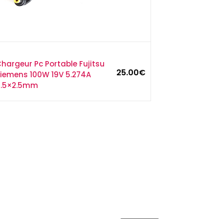
hargeur Pc Portable Fujitsu
25.00
€
iemens 100W 19V 5.274A
5.5×2.5mm